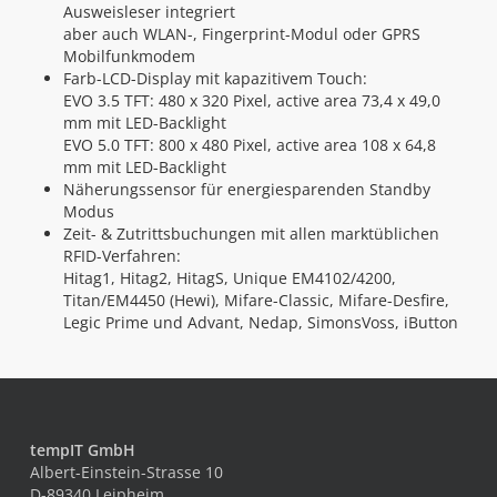
Ausweisleser integriert
aber auch WLAN-, Fingerprint-Modul oder GPRS
Mobilfunkmodem
Farb-LCD-Display mit kapazitivem Touch:
EVO 3.5 TFT: 480 x 320 Pixel, active area 73,4 x 49,0
mm mit LED-Backlight
EVO 5.0 TFT: 800 x 480 Pixel, active area 108 x 64,8
mm mit LED-Backlight
Näherungssensor für energiesparenden Standby
Modus
Zeit- & Zutrittsbuchungen mit allen marktüblichen
RFID-Verfahren:
Hitag1, Hitag2, HitagS, Unique EM4102/4200,
Titan/EM4450 (Hewi), Mifare-Classic, Mifare-Desfire,
Legic Prime und Advant, Nedap, SimonsVoss, iButton
tempIT GmbH
Albert-Einstein-Strasse 10
D-89340 Leipheim