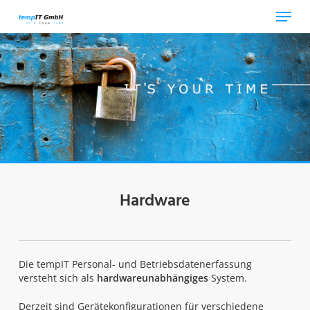
Skip
Menu
to
main
content
Hardware
Die tempIT Personal- und Betriebsdatenerfassung
versteht sich als
hardwareunabhängiges
System.
Derzeit sind Gerätekonfigurationen für verschiedene