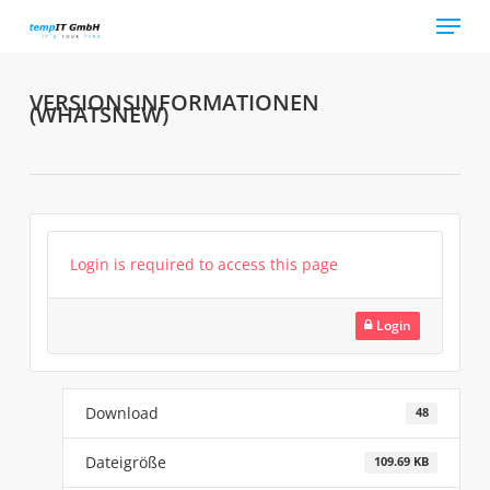
Skip
Menu
to
main
content
VERSIONSINFORMATIONEN
(WHATSNEW)
Login is required to access this page
Login
Download
48
Dateigröße
109.69 KB